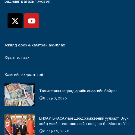
Биднийг дагахыг хүсвэл
Ажилд орох & хамтран ажиллах
Хүсэлт илгээх
Хамгийн их үзэлттэй
Тажикстаны гадаад өрийн өнөөгийн байдал
8 сар 3, 2026
БНХАУ, БНАСАУ-ын Дээд хэмжээний уулзалт: Зүүн
хойд Азийн геополитикийн тэнцвэр ба Монгол Улс
6 сар 15, 2026