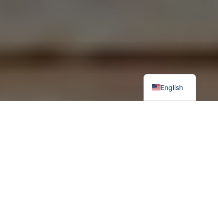
English
АЛИВАА
улс үндэсний язгуур ашиг сонирхол, нийгмийн
сэтгэлзүйд нөлөөлөх зорилгоор бүгд худал, эсвэл зарим хэсэг
нь худал мэдээ, мэдээллийг тусгайлан бэлтгэж,
боловсруулан ашигладаг. Өөрөөр хэлбэл,
нийгмийн
тодорхой бүлэг, хүмүүст ташаа мэдээлэл, ойлголт өгч, өөрийн
талд ашигтай шийдвэр гаргуулах үндэс болж буй тусгайлан
бэлтгэсэн мэдээ баримтыг
хуурамч мэдээ, мэдээлэл
буюу
fake news
гэж нэрлэдэг болоод байна. Хуурамч мэдээ,
мэдээлэл ашиглан хуурч төөрөгдүүлэх ажиллагааны эцсийн